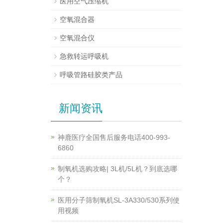
医用空气压缩机
空氧混合器
空氧混合仪
急救转运呼吸机
呼吸管路硅胶类产品
新闻资讯
神鹿医疗全国售后服务电话400-993-
6860
制氧机选购攻略| 3L机/5L机？到底选哪
个？
医用分子筛制氧机SL-3A330/530系列使
用视频