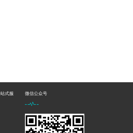
一站式服
微信公众号