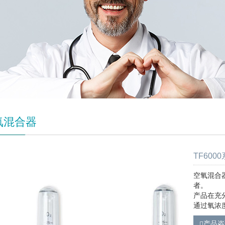
氧混合器
TF60
空氧混合
者。
产品在充
通过氧浓
产品咨