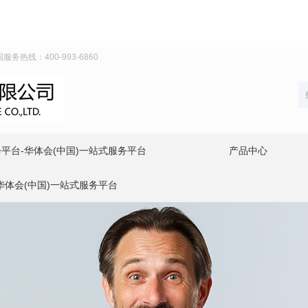
热线：400-993-6860
平台-华体会(中国)一站式服务平台
产品中心
华体会(中国)一站式服务平台